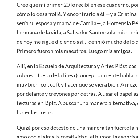
Creo que mi primer 20 lo recibí en ese cuaderno, po
cómo lo desarrollé. Y encontrarlo a él —y a Cristin
sería su esposa y mamá de Camila—, a Hortensia Pé
hermana de la vida, a Salvador Santorsola, mi queri
de hoy me sigue diciendo así… definió mucho de lo 
Primero fueron mis maestros. Luego mis amigos.
Allí, en la Escuela de Arquitectura y Artes Plásticas 
colorear fuera de la línea (conceptualmente habla
muy bien, cof, cof), y hacer que se viera bien. A mez
por delante y creyones por detrás. A usar el papel a
texturas en lápiz. A buscar una manera alternativa,
hacer las cosas.
Quizá por eso detesto de una manera tan fuerte la 
amo con el alma la creatividad, el humor, las sonrisa