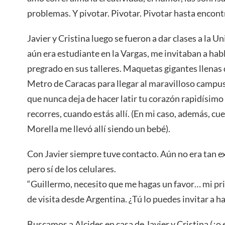
problemas. Y pivotar. Pivotar. Pivotar hasta encont
Javier y Cristina luego se fueron a dar clases a la U
aún era estudiante en la Vargas, me invitaban a hab
pregrado en sus talleres. Maquetas gigantes llenas 
Metro de Caracas para llegar al maravilloso campus
que nunca deja de hacer latir tu corazón rapidísim
recorres, cuando estás allí. (En mi caso, además, cu
Morella me llevó allí siendo un bebé).
Con Javier siempre tuve contacto. Aún no era tan ex
pero sí de los celulares.
“Guillermo, necesito que me hagas un favor… mi pri
de visita desde Argentina. ¿Tú lo puedes invitar a h
Buscamos a Alcides en casa de Javier y Cristina (¿o 