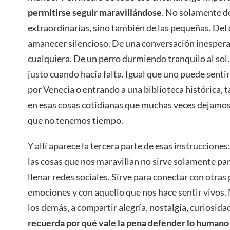
permitirse seguir maravillándose
. No solamente d
extraordinarias, sino también de las pequeñas. Del o
amanecer silencioso. De una conversación inesperad
cualquiera. De un perro durmiendo tranquilo al sol
justo cuando hacía falta. Igual que uno puede sen
por Venecia o entrando a una biblioteca histórica,
en esas cosas cotidianas que muchas veces dejamo
que no tenemos tiempo.
Y allí aparece la tercera parte de esas instruccione
las cosas que nos maravillan no sirve solamente p
llenar redes sociales. Sirve para conectar con otras
emociones y con aquello que nos hace sentir vivos
los demás, a compartir alegría, nostalgia, curiosidad
recuerda por qué vale la pena defender lo humano