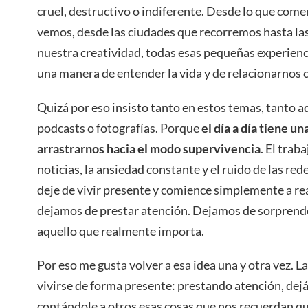
cruel, destructivo o indiferente. Desde lo que come
vemos, desde las ciudades que recorremos hasta la
nuestra creatividad, todas esas pequeñas experien
una manera de entender la vida y de relacionarnos 
Quizá por eso insisto tanto en estos temas, tanto 
podcasts o fotografías. Porque
el día a día tiene u
arrastrarnos hacia el modo supervivencia
. El trab
noticias, la ansiedad constante y el ruido de las re
deje de vivir presente y comience simplemente a re
dejamos de prestar atención. Dejamos de sorpren
aquello que realmente importa.
Por eso me gusta volver a esa idea una y otra vez. L
vivirse de forma presente: prestando atención, dej
contándole a otros esas cosas que nos recuerdan qu